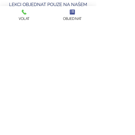
LEKCI OBJEDNAT POUZE NA NAŠEM
ESHOPU.
V rámci akce lze objednat ukázkovou
VOLAT
OBJEDNAT
lekci 1x/os. zcela bez závazků.
Pozn.:
Do odvolání probíhají lekce online.
©2019 by Infinity School - Mgr. Jan Veselý
(Zapsán v ŽR)
IČO
01052110
ID datové schránky: wxgvici (pouze úřady ČR)
Tel.:
+420 792 760 237
,
+420 774 073 366
,
● ● ●