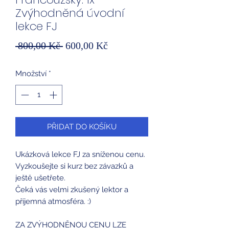
Zvýhodněná úvodní
lekce FJ
Běžná
Zvýhodněná
 800,00 Kč 
600,00 Kč
cena
cena
Množství
*
PŘIDAT DO KOŠÍKU
Ukázková lekce FJ za sníženou cenu.
Vyzkoušejte si kurz bez závazků a
ještě ušetřete.
Čeká vás velmi zkušený lektor a
příjemná atmosféra. :)
ZA ZVÝHODNĚNOU CENU LZE