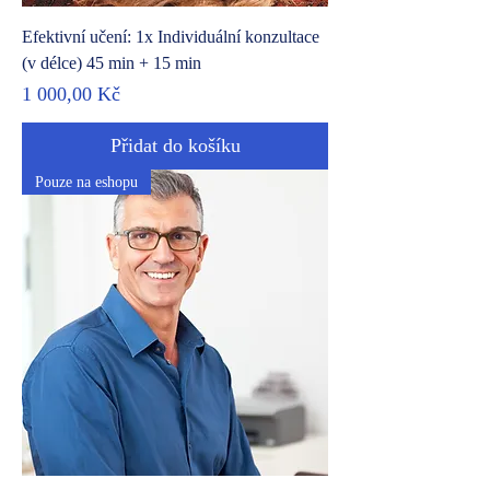
Efektivní učení: 1x Individuální konzultace
(v délce) 45 min + 15 min
Cena
1 000,00 Kč
Přidat do košíku
Pouze na eshopu