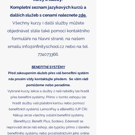
Kompletní seznam jazykových kurzů a
dalších služeb s cenami naleznete
zde.
Všechny kurzy i další služby můžete
objednávat stále také pomocí kontaktního
formuláře na hlavní straně, na našem
emailu
info@infinityschool.cz
nebo na tel.
774073366
.
BENEFITNÍ SYSTÉMY
Před zakoupením služeb přes váš benefitní systém
nás prosím vždy kontaktujte předem.
Se vším rádi
pomůžeme n
ebo poradíme.
Vybrané kurzy, lekce a služby z naší nabídky lze hradit
přes benefitní systémy:
Přímo v tomto eshopu lze
hradit služby vaší platební kartou nebo pomocí
benefitních systémů LemonPay a eBenefitů (UP ČR).
Nákup skrze všechny ostatní benefitní systémy
(Benefity.cz, Benefit Plus, Sodexo, Edenred)
s
e
neprovádí skrze náš eshop, ale typicky přímo z daného
benefitního systému nebo prostřednictvím jeho onli
ne