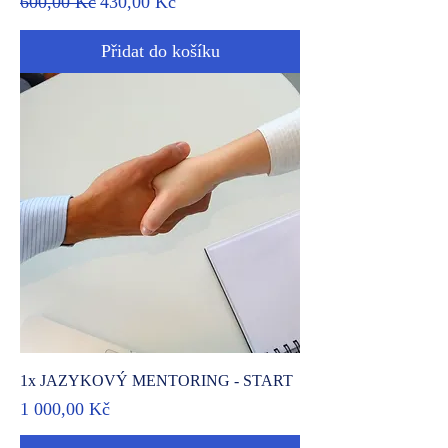
600,00 Kč
430,00 Kč
Přidat do košíku
1x JAZYKOVÝ MENTORING - START
Cena
1 000,00 Kč