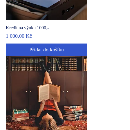
Kredit na výuku 1000,-
Cena
1 000,00 Kč
Přidat do košíku