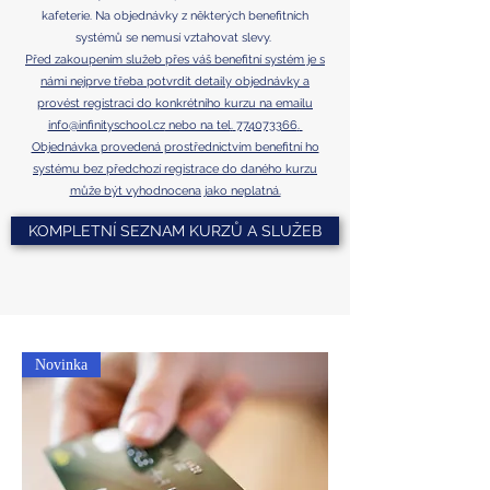
kafeterie.
Na objednávky
z některých benefitních
systémů se ne
musí vztahovat slevy.
Před zakoupením služeb přes váš benefitní systém je s
námi nejprve třeba potvrdit detaily objednávky a
provést registraci do konkrétního kurzu na emailu
info@infinityschool.cz
nebo na tel
.
774073366
.
​
Objednávka provedená prostřednictvím benefitní ho
systému bez předchozí registrace do daného k
urzu
může být vyhodnocena jako neplatná.
KOMPLETNÍ SEZNAM KURZŮ A SLUŽEB
Novinka