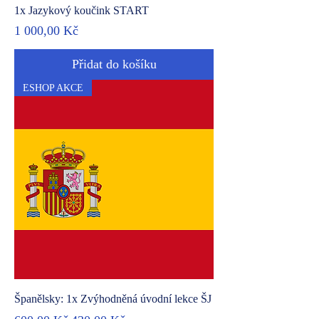
1x Jazykový koučink START
Cena
1 000,00 Kč
Přidat do košíku
ESHOP AKCE
Španělsky: 1x Zvýhodněná úvodní lekce ŠJ
Běžná cena
Zvýhodněná cena