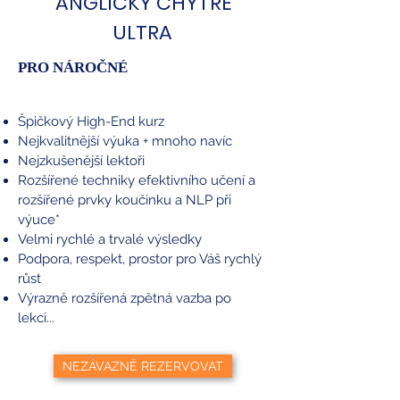
ANGLICKY CHYTŘE
ULTRA
PRO NÁROČNÉ
Špičkový High-End kurz
Nejkvalitnější výuka + mnoho navíc
Nejzkušenější lektoři
Rozšířené techniky efektivního učení a
rozšířené prvky koučinku a NLP při
výuce*
Velmi rychlé a trvalé výsledky
Podpora, respekt, prostor pro Váš rychlý
růst
Výrazně rozšířená zpětná vazba po
lekci...
NEZÁVAZNĚ REZERVOVAT