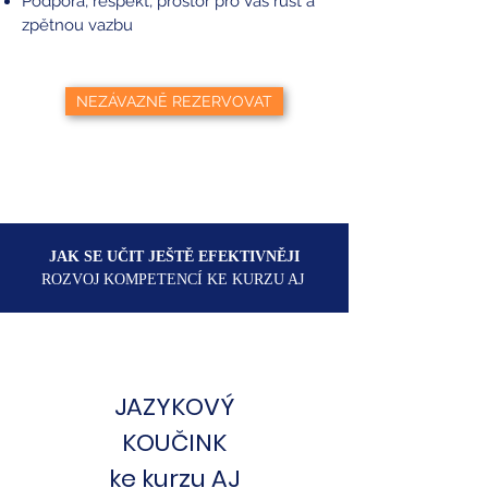
Podpora, respekt, prostor pro Váš růst a
zpětnou vazbu
NEZÁVAZNĚ REZERVOVAT
JAK SE UČIT JEŠTĚ EFEKTIVNĚJI
ROZVOJ KOMPETENCÍ KE KURZU AJ
JAZYKOVÝ
KOUČINK
ke kurzu AJ