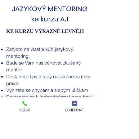
JAZYKOVÝ MENTORING
ke kurzu AJ
KE KURZU VÝRAZNĚ LEVNĚJI
Zažijete na vlastní kůži jazykový
mentoring.
Bude se Vám náš věnovat zkušený
mentor.
Dostanete tipy a rady nasbírané za roky
praxe.
Vyhnete se chybám a slepým uličkám
Dostanete se k jedinečnému know-how,
které ušetří spoustu práce a starostí.
VOLAT
OBJEDNAT
Jedinečná služba
v délce 1,5h
Informujte se o podrobnostech.
NEZÁVAZNĚ REZERVOVAT